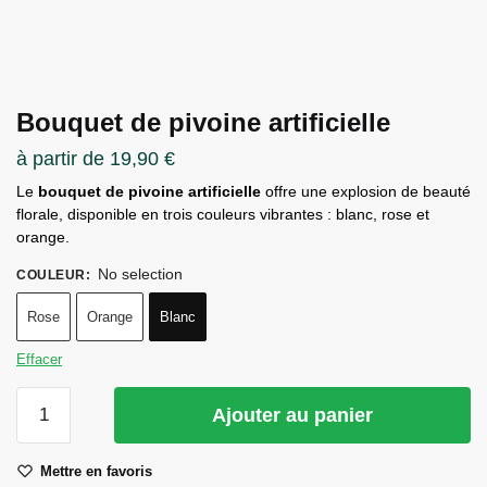
Bouquet de pivoine artificielle
à partir de
19,90
€
Le
bouquet de pivoine artificielle
offre une explosion de beauté
florale, disponible en trois couleurs vibrantes : blanc, rose et
orange.
No selection
COULEUR
:
Rose
Orange
Blanc
Effacer
quantité
Ajouter au panier
de
Bouquet
Mettre en favoris
de