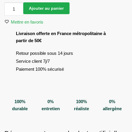
quantité
Ajouter au panier
de
Grande
Mettre en favoris
plante
Livraison offerte en France métropolitaine à
artificielle
partir de 50€
Retour possible sous 14 jours
Service client 7j/7
Paiement 100% sécurisé
100%
0%
100%
0%
durable
entretien
réaliste
allergène