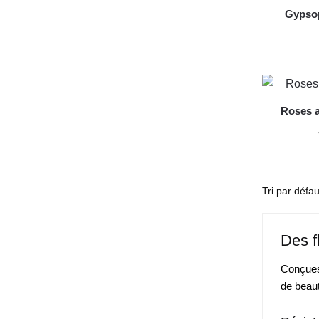
Gypsop
Roses a
Des fl
Conçues 
de beaut