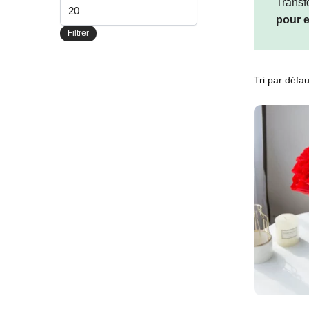
Transf
Prix
pour e
max
Filtrer