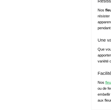
Résist
Nos
fle
résister
apparenc
pendant
Une va
Que vous
apporter
variété 
Facilit
Nos
fleu
ou de fer
embellir
aux fleu