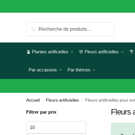
Skip
Skip
to
to
navigation
content
Recherche
Recherche
pour :
🪴 Plantes artificielles
🌸 Fleurs artificielles
🌴 
Par occasions
Par thèmes
Accueil
/
Fleurs artificielles
/
Fleurs artificielles pour ex
Fleurs a
Filtrer par prix
Prix
min