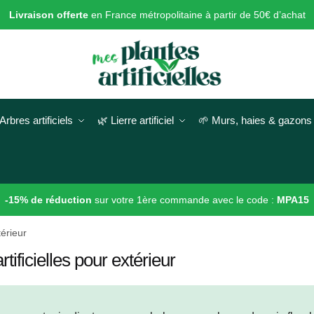
Livraison offerte
en France métropolitaine à partir de 50€ d’achat
Arbres artificiels
🌿 Lierre artificiel
🌱 Murs, haies & gazons a
-15% de réduction
sur votre 1ère commande avec le code :
MPA15
térieur
rtificielles pour extérieur