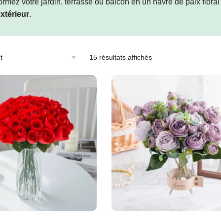
ormez votre jardin, terrasse ou balcon en un havre de paix floral
xtérieur
.
15 résultats affichés