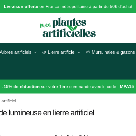
Livraison offerte
en France métropolitaine à partir de 50€ d’achat
Arbres artificiels
🌿 Lierre artificiel
🌱 Murs, haies & gazons a
-15% de réduction
sur votre 1ère commande avec le code :
MPA15
rtificiel
e lumineuse en lierre artificiel