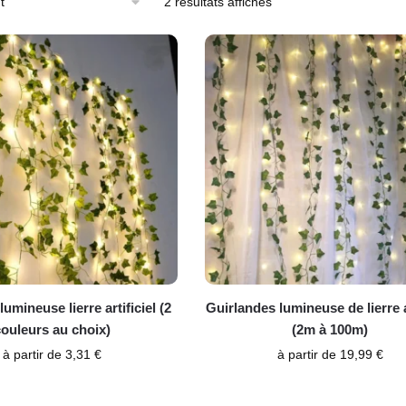
2 résultats affichés
umineuse lierre artificiel (2
Guirlandes lumineuse de lierre ar
couleurs au choix)
(2m à 100m)
à partir de
3,31
€
à partir de
19,99
€