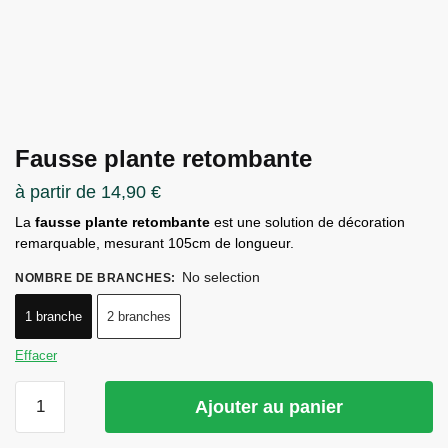
Fausse plante retombante
à partir de
14,90
€
La
fausse plante retombante
est une solution de décoration
remarquable, mesurant 105cm de longueur.
No selection
NOMBRE DE BRANCHES
:
1 branche
2 branches
Effacer
quantité
Ajouter au panier
de
Fausse