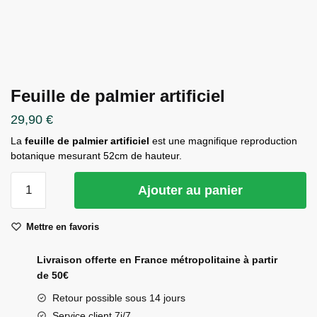
Feuille de palmier artificiel
29,90
€
La
feuille de palmier artificiel
est une magnifique reproduction
botanique mesurant 52cm de hauteur.
quantité
Ajouter au panier
de
Feuille
Mettre en favoris
de
palmier
Livraison offerte en France métropolitaine à partir
artificiel
de 50€
Retour possible sous 14 jours
Service client 7j/7