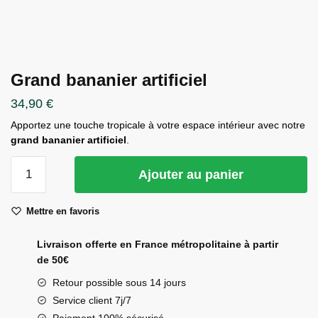
Grand bananier artificiel
34,90
€
Apportez une touche tropicale à votre espace intérieur avec notre
grand bananier artificiel
.
quantité
Ajouter au panier
de
Grand
Mettre en favoris
bananier
artificiel
Livraison offerte en France métropolitaine à partir
de 50€
Retour possible sous 14 jours
Service client 7j/7
Paiement 100% sécurisé