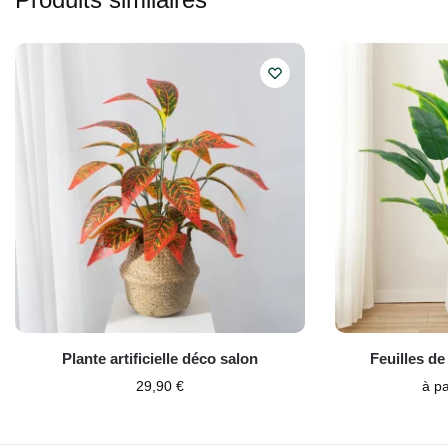
Plante artificielle déco salon
Feuilles de 
29,90
€
à pa