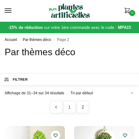
Skip
Skip
to
to
0
navigation
content
-15% de réduction
sur votre 1ère commande avec le code :
MPA15
Accueil
/
Par thèmes déco
/
Page 2
Par thèmes déco
FILTRER
Affichage de 31–34 sur 34 résultats
1
2