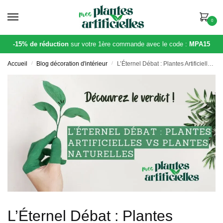
Skip
Skip
to
to
0
navigation
content
-15% de réduction
sur votre 1ère commande avec le code :
MPA15
Accueil
/
Blog décoration d'intérieur
/
L’Éternel Débat : Plantes Artificielles vs Plantes Naturelles
L’Éternel Débat : Plantes